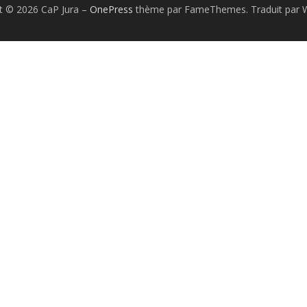
t © 2026 CaP Jura
–
OnePress
thème par FameThemes. Traduit par W